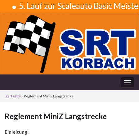
5. Lauf zur Scaleauto Basic Meister
Navi
umsc
Startseite
»
Reglement MiniZ Langstrecke
Reglement MiniZ Langstrecke
Einleitung: